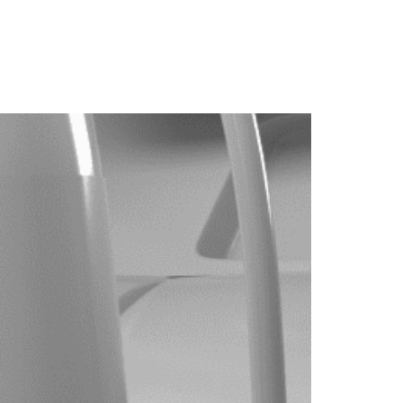
+
.
Work.
Us